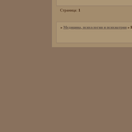
Страница:
1
»
Медицина, психология и психиатрия
»