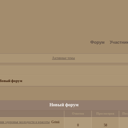
Форум
Участни
Активные темы
Новый форум
Новый форум
Ответов
Просмотров
Пос
ия здоровья молодости и красоты
Grinii
0
58