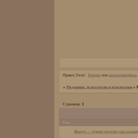
Привет, Гость!
Войдите
или
зарегистрируйтесь
.
»
Медицина, психология и психиатрия
»
Страница:
1
Тема
Жемчуг — лучшее средство для сохранен