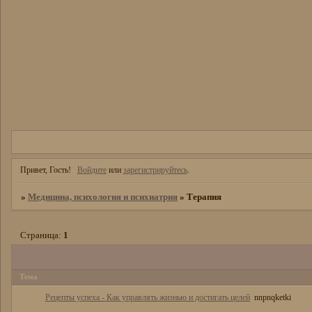
Привет, Гость!
Войдите
или
зарегистрируйтесь
.
»
Медицина, психология и психиатрия
»
Терапия
Страница:
1
Тема
Рецепты успеха - Как управлять жизнью и достигать целей
nnpnqketki