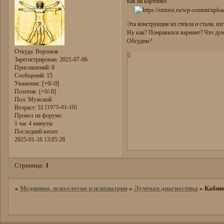
как на картинке.
Эта конструкция из стекла и стали, 
Ну как? Понравился вариант? Что дум
Обсудим?
Откуда:
Воронеж
0
Зарегистрирован
: 2021-07-06
Приглашений:
0
Сообщений:
15
Уважение:
[+0/-0]
Позитив:
[+0/-0]
Пол:
Мужской
Возраст:
51
[1975-01-10]
Провел на форуме:
1 час 4 минуты
Последний визит:
2025-01-16 13:05:28
Страница:
1
»
Медицина, психология и психиатрия
»
Лучевая диагностика
»
Кабин